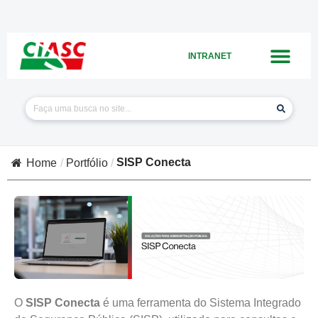
INTRANET
SISP Conecta
Home
/
Portfólio
/
O
SISP Conecta
é uma ferramenta do Sistema Integrado