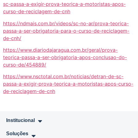
sc-passa-a-exigir-prova-teorica-a-motoristas-apos-
curso-de-reciclagem-de-cnh
https://ndmais.com.br/videos/sc-no-ar/prova-teorica-
passa-a-ser-obrigatoria-para-o-curso-de-reciclagem-
de-cnh/
https://www.diariodajaragua.com.br/geral/prova-
teorica-passa-a-ser-obrigatoria-apos-conclusao-do-
curso-de/454889/
https://www.nsctotal.com.br/noticias/detran-de-sc-
passa-a-exigir-prova-teorica-a-motoristas-apos-curso-
de-reciclagem-de-cnh
Institucional
Soluções