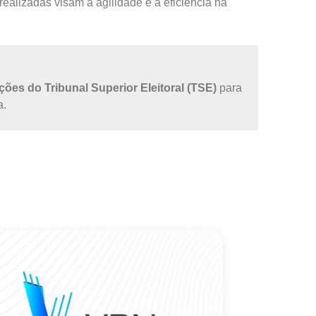
ealizadas visam a agilidade e a eficiência na
ões do Tribunal Superior Eleitoral (TSE)
para
a.