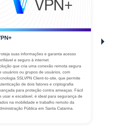
VPN+
Firewall
roteja suas informações e garanta acesso
Opte por uma 
onfiável e seguro à internet.
confiável, que
olução que cria uma conexão remota segura
das informaçõ
e usuários ou grupos de usuários, com
Camada de seg
ecnologia SSLVPN Client-to-site, que permite
proteger as r
utenticação de dois fatores e criptografia
ameaças cibern
vançada para proteção contra ameaças. Fácil
usar, pode se
e usar e escalável, é ideal para segurança de
necessidades 
ados na mobilidade e trabalho remoto da
e eficaz contr
dministração Pública em Santa Catarina.
sofisticados, 
dados.