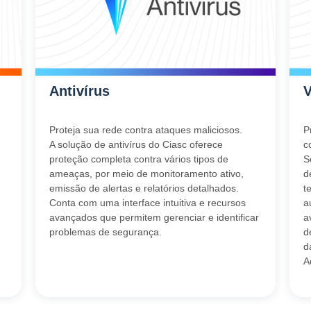
Antivírus
Proteja sua rede contra ataques maliciosos.
P
A solução de antivírus do Ciasc oferece
c
proteção completa contra vários tipos de
S
ameaças, por meio de monitoramento ativo,
d
emissão de alertas e relatórios detalhados.
t
Conta com uma interface intuitiva e recursos
a
avançados que permitem gerenciar e identificar
a
problemas de segurança.
d
d
A