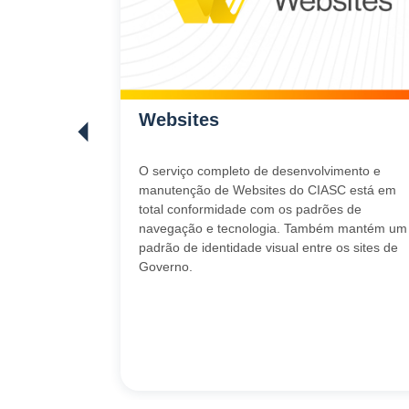
 Privado
Websites
ual privado na
O serviço completo de desenvolvimento e
ar e
manutenção de Websites do CIASC está em
total conformidade com os padrões de
nciar máquinas
navegação e tecnologia. Também mantém um
uirir
padrão de identidade visual entre os sites de
calável e com
Governo.
urança e
ger seus