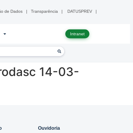
ão de Dados
|
Transparência
|
DATUSPREV
|
Intranet
rodasc 14-03-
o
Ouvidoria